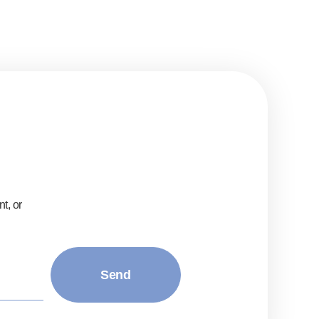
t, or
Send