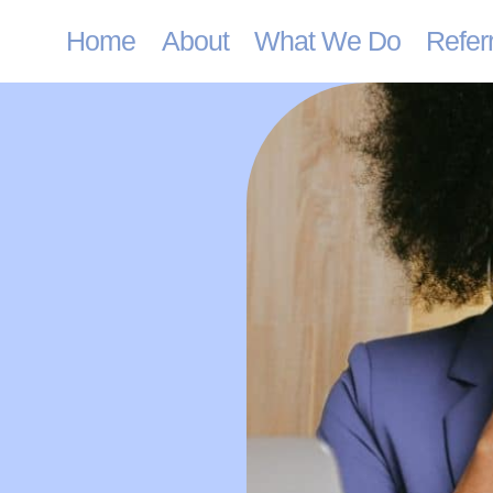
Home
About
What We Do
Refer