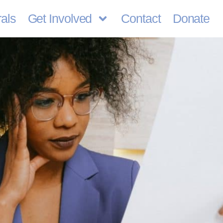
rals
Get Involved
Contact
Donate